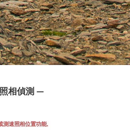
速照相偵測 —
載測速照相位置功能,